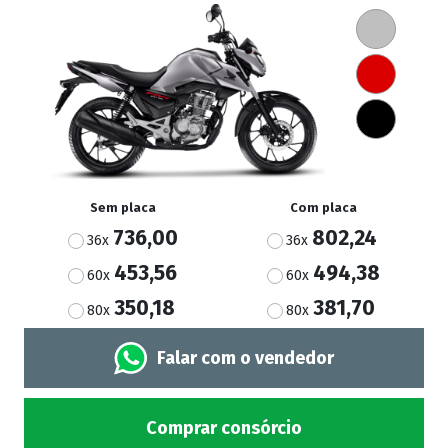
Sem placa
Com placa
736,00
802,24
36x
36x
453,56
494,38
60x
60x
350,18
381,70
80x
80x
Falar com o vendedor
Comprar consórcio