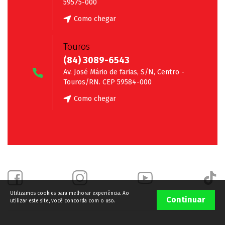
59575-000
Como chegar
Touros
(84) 3089-6543
Av. José Mário de farias, S/N, Centro -
Touros/RN. CEP 59584-000
Como chegar
Utilizamos cookies para melhorar experiência. Ao
Continuar
utilizar este site, você concorda com o uso.