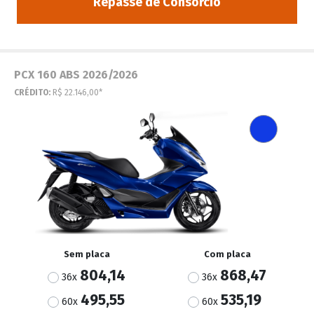
Repasse de Consórcio
PCX 160 ABS 2026/2026
CRÉDITO:
R$ 22.146,00*
Sem placa
Com placa
804,14
868,47
36x
36x
495,55
535,19
60x
60x