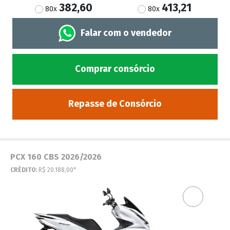
382,60
413,21
80x
80x
Falar com o vendedor
Comprar consórcio
Repasse de Consórcio
PCX 160 CBS 2026/2026
CRÉDITO:
R$ 20.188,00*