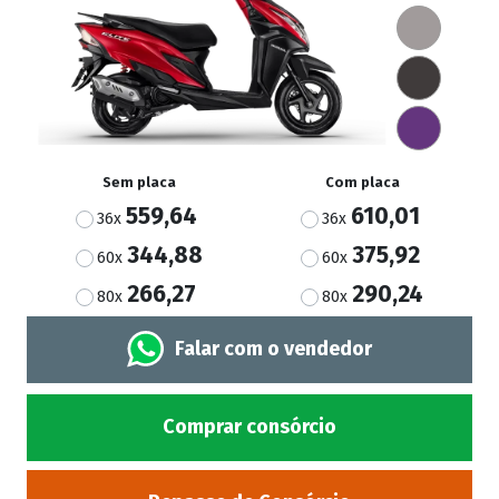
Sem placa
Com placa
559,64
610,01
36x
36x
344,88
375,92
60x
60x
266,27
290,24
80x
80x
Falar com o vendedor
Comprar consórcio