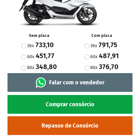
Sem placa
Com placa
733,10
791,75
36x
36x
451,77
487,91
60x
60x
348,80
376,70
80x
80x
Falar com o vendedor
Comprar consórcio
Repasse de Consórcio