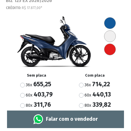
BIZ 125 EX 2026/2026
CRÉDITO:
R$ 17.877,00*
Sem placa
Com placa
655,25
714,22
36x
36x
403,79
440,13
60x
60x
311,76
339,82
80x
80x
Falar com o vendedor