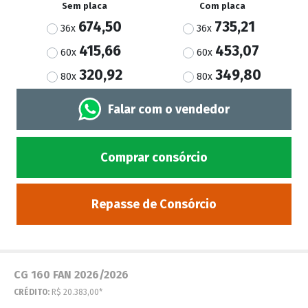
Sem placa
Com placa
674,50
735,21
36x
36x
415,66
453,07
60x
60x
320,92
349,80
80x
80x
Falar com o vendedor
Comprar consórcio
Repasse de Consórcio
CG 160 FAN 2026/2026
CRÉDITO:
R$ 20.383,00*