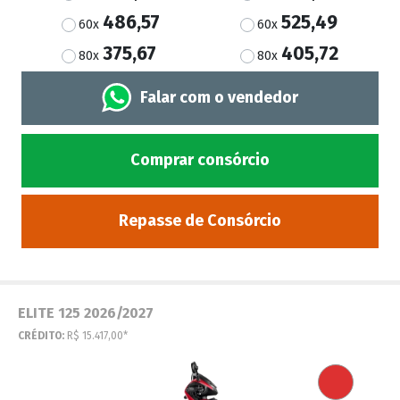
486,57
525,49
60x
60x
375,67
405,72
80x
80x
Falar com o vendedor
Comprar consórcio
Repasse de Consórcio
ELITE 125 2026/2027
CRÉDITO:
R$ 15.417,00*