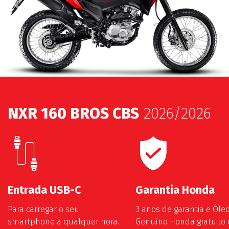
Previous
Next
NXR 160 BROS CBS
2026/2026
Entrada USB-C
Garantia Honda
Para carregar o seu
3 anos de garantia e Óle
smartphone a qualquer hora.
Genuíno Honda gratuito